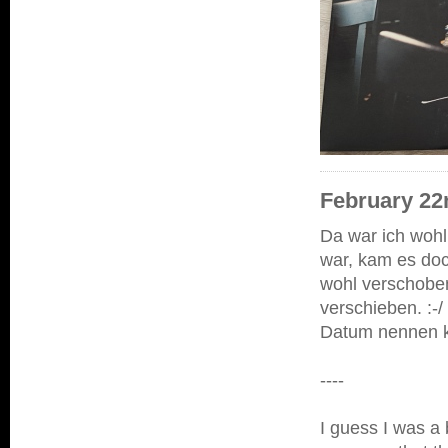
February 22n
Da war ich wohl
war, kam es doc
wohl verschoben
verschieben. :-/
Datum nennen k
----
I guess I was a 