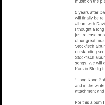
music on the pla
5 years after Da
will finally be 
album with Davi
I thought a long
just release ano
other great mus
Stockfisch albu
outstanding scot
Stockfisch albu
songs. We will 
Kerstin Blodig f
"Hong Kong Bob
and in the winte
attachment and t
For this album I