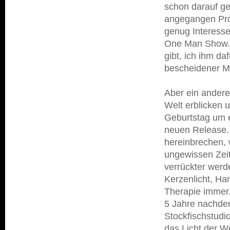
schon darauf ge
angegangen Proj
genug Interesse 
One Man Show. 
gibt, ich ihm d
bescheidener Ma
Aber ein anderes
Welt erblicken 
Geburtstag um e
neuen Release. 
hereinbrechen, 
ungewissen Zeit
verrückter werd
Kerzenlicht, Ha
Therapie immer
5 Jahre nachdem
Stockfischstudi
das Licht der We