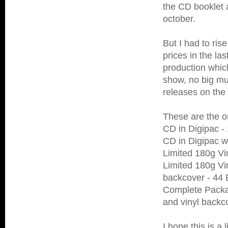
the CD booklet 
october.
But I had to rise
prices in the la
production which
show, no big mu
releases on the 
These are the or
CD in Digipac -
CD in Digipac w
Limited 180g Vi
Limited 180g Vi
backcover - 44 
Complete Packag
and vinyl backc
I hope this is a 