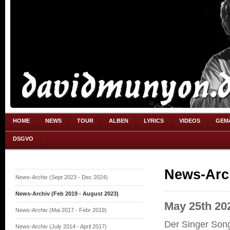
HOME
NEWS
TOUR
ALBEN
LYRICS
VIDEOS
GEM
DSGVO
News-Arch
News-Archiv (Sept 2023 - Dec 2024)
News-Archiv (Feb 2019 - August 2023)
May 25th 20
News-Archiv (Mai 2017 - Febr 2019)
Der Singer Son
News-Archiv (July 2014 - April 2017)