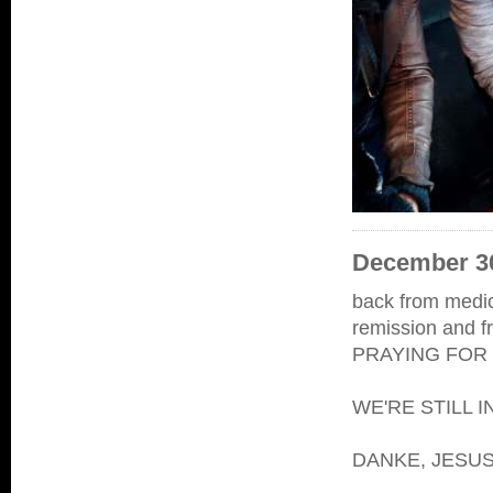
December 30
back from medic
remission and 
PRAYING FOR
WE'RE STILL I
DANKE, JESUS, 