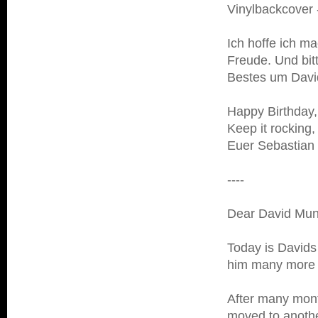
Vinylbackcover 
Ich hoffe ich m
Freude. Und bitt
Bestes um David
Happy Birthday,
Keep it rocking,
Euer Sebastian
----
Dear David Mun
Today is Davids 
him many more g
After many month
moved to anothe