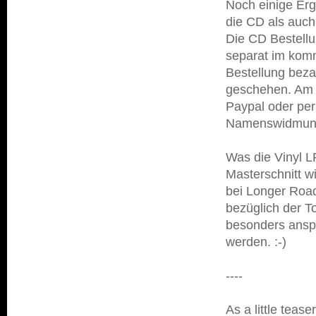
Noch einige Erg
die CD als auch
Die CD Bestell
separat im kom
Bestellung bezah
geschehen. Am l
Paypal oder per
Namenswidmun
Was die Vinyl 
Masterschnitt w
bei Longer Road
bezüglich der To
besonders anspr
werden. :-)
----
As a little teas