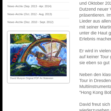
und Oktober 202
News-Archiv (Sep. 2013 - Apr. 2014)
Dutzend neuer V
News-Archiv (Oct. 2012 - Aug. 2013)
präsentieren. I
Lieder aus alle
News-Archiv (Dez. 2010 - Sept. 2012)
mit seiner Mart
unter die Haut
Erlebnis mache
Er wird in viele
auf keiner Tour 
sie eben so gut
Neben den klass
David Munyon Original POP Art Malereien
Tour in Dresden
Multiinstrument
"Hong Kong Bob'
David freut sic
wiederzusehen 