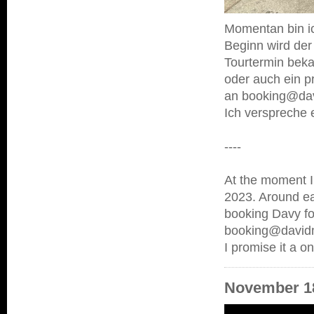
Momentan bin ic
Beginn wird der
Tourtermin bekan
oder auch ein p
an booking@da
Ich verspreche e
----
At the moment I 
2023. Around eas
booking Davy for
booking@david
I promise it a o
November 18