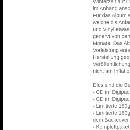
Winterzeit auf l
im Anhang ansch
Für das Album w
welche bis Anfan
und Vinyl etwas 
genervt von den
Monate. Das Alb
Vorleistung ent
Herstellung geb
Veröffentlichun
nicht am Inflati
Dies sind die B
- CD im Digipac
- CD im Digipac
- Limitierte 180
- Limitierte 18
dem Backcover 
- Komplettpaket