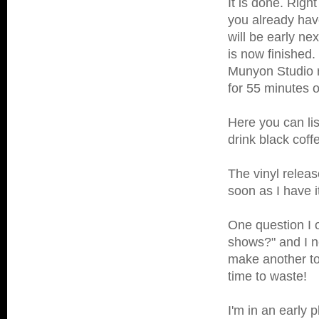
It is done. Righ
you already have
will be early ne
is now finished.
Munyon Studio re
for 55 minutes o
Here you can li
drink black coffe
The vinyl releas
soon as I have i
One question I o
shows?" and I ne
make another tou
time to waste!
I'm in an early p