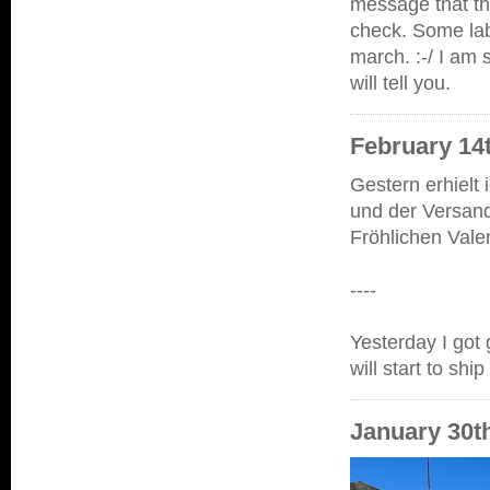
message that the
check. Some lab
march. :-/ I am 
will tell you.
February 14t
Gestern erhielt 
und der Versand
Fröhlichen Valen
----
Yesterday I got 
will start to sh
January 30th