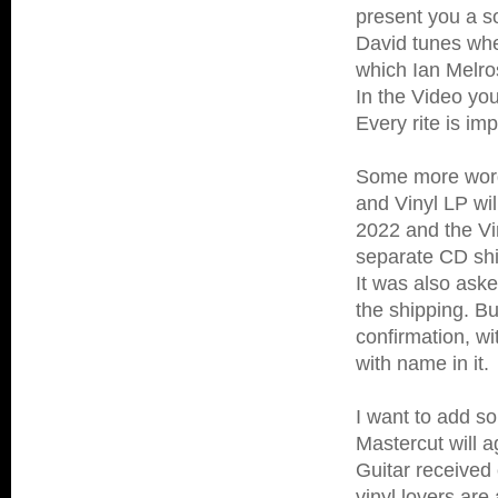
present you a s
David tunes wher
which Ian Melro
In the Video you
Every rite is im
Some more words
and Vinyl LP wi
2022 and the Vin
separate CD shi
It was also ask
the shipping. But
confirmation, wi
with name in it.
I want to add s
Mastercut will 
Guitar received 
vinyl lovers ar