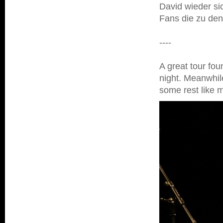
David wieder s
Fans die zu de
----
A great tour fo
night. Meanwhi
some rest like 