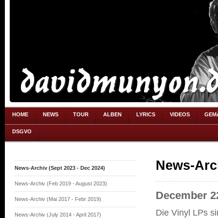
HOME
NEWS
TOUR
ALBEN
LYRICS
VIDEOS
GEM
DSGVO
News-Arch
News-Archiv (Sept 2023 - Dec 2024)
News-Archiv (Feb 2019 - August 2023)
December 22
News-Archiv (Mai 2017 - Febr 2019)
Die Vinyl LPs si
News-Archiv (July 2014 - April 2017)