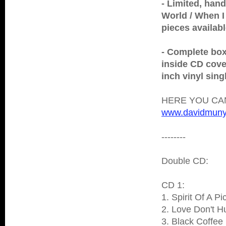
- Limited, hand
World / When I 
pieces availabl
- Complete box
inside CD cove
inch vinyl sing
HERE YOU CA
www.davidmuny
--------
Double CD:
CD 1:
1. Spirit Of A P
2. Love Don't Hu
3. Black Coffee 