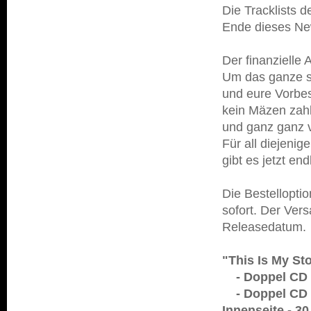
Die Tracklists d
Ende dieses New
Der finanzielle 
Um das ganze st
und eure Vorbes
kein Mäzen zahl
und ganz ganz v
Für all diejeni
gibt es jetzt end
Die Bestellopti
sofort. Der Ver
Releasedatum.
"This Is My St
- Doppel CD -
- Doppel CD m
Innenseite - 3