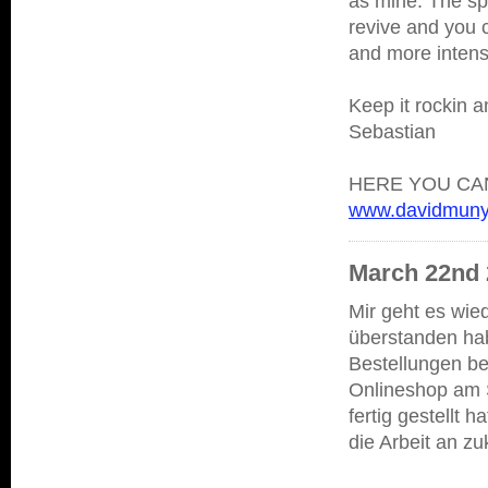
as mine. The spr
revive and you 
and more intens
Keep it rockin an
Sebastian
HERE YOU CA
www.davidmun
March 22nd 2
Mir geht es wie
überstanden hab
Bestellungen b
Onlineshop am S
fertig gestellt 
die Arbeit an z