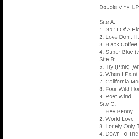
Double Vinyl LP
Site A:
1. Spirit Of A P
2. Love Don't Hu
3. Black Coffee 
4. Super Blue (
Site B:
5. Try (P!nk) (w
6. When I Paint
7. California M
8. Four Wild Ho
9. Poet Wind
Site C:
1. Hey Benny
2. World Love
3. Lonely Only T
4. Down To The