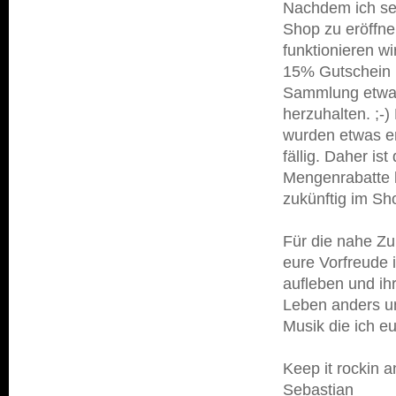
Nachdem ich sei
Shop zu eröffnen
funktionieren w
15% Gutschein (
Sammlung etwas 
herzuhalten. ;-)
wurden etwas e
fällig. Daher is
Mengenrabatte h
zukünftig im Sho
Für die nahe Zuk
eure Vorfreude 
aufleben und ih
Leben anders un
Musik die ich e
Keep it rockin an
Sebastian