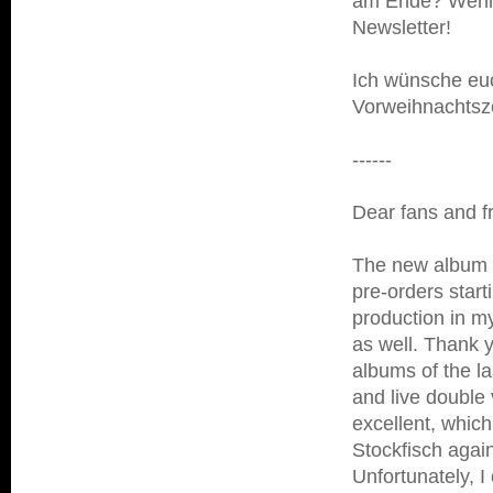
am Ende? Wenn e
Newsletter!
Ich wünsche euc
Vorweihnachtsze
------
Dear fans and f
The new album is
pre-orders starti
production in my
as well. Thank y
albums of the la
and live double 
excellent, which
Stockfisch again
Unfortunately, I