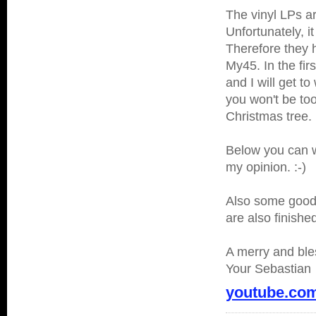
The vinyl LPs a
Unfortunately, i
Therefore they 
My45. In the fir
and I will get t
you won't be too
Christmas tree.
Below you can wa
my opinion. :-)
Also some good 
are also finishe
A merry and ble
Your Sebastian
youtube.co