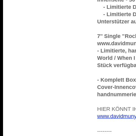
- Limitierte D
- Limitierte D
Unterstützer a
7'' Single "Roc
www.davidmun
- Limitierte, h
World / When I 
Stück verfügba
- Komplett Box
Cover-Innencov
handnummeriert
HIER KÖNNT 
www.davidmuny
--------