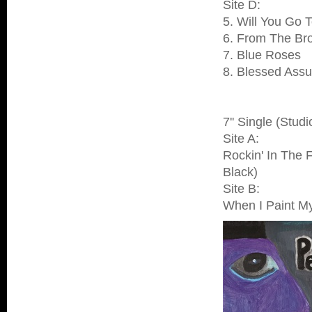
Site D:
5. Will You Go T
6. From The Br
7. Blue Roses
8. Blessed Assu
7'' Single (Stu
Site A:
Rockin' In The 
Black)
Site B:
When I Paint M