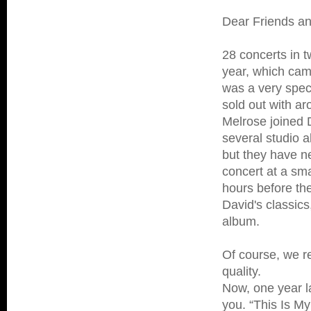
Dear Friends a
28 concerts in 
year, which cam
was a very spec
sold out with ar
Melrose joined 
several studio 
but they have n
concert at a sm
hours before th
David's classi
album.
Of course, we re
quality.
Now, one year la
you. “This Is M