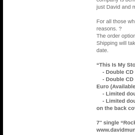
just David and 
For all those w
reasons. ?
The order option
Shipping will t
date.
“This Is My St
- Double CD -
- Double CD wi
Euro (Available
- Limited doub
- Limited doub
on the back cov
7'' single “Ro
www.davidmun