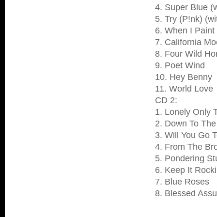
4. Super Blue (
5. Try (P!nk) (w
6. When I Paint
7. California M
8. Four Wild Ho
9. Poet Wind
10. Hey Benny
11. World Love
CD 2:
1. Lonely Only T
2. Down To The
3. Will You Go T
4. From The Br
5. Pondering St
6. Keep It Rocki
7. Blue Roses
8. Blessed Assu